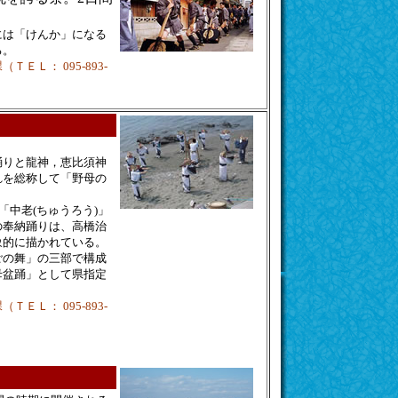
には「けんか」になる
る。
Ｌ： 095-893-
踊りと龍神，恵比須神
れを総称して「野母の
「中老(ちゅうろう)」
の奉納踊りは、
高橋治
象的に描かれている。
ごの舞」の三部で構成
母盆踊」として県指定
Ｌ： 095-893-