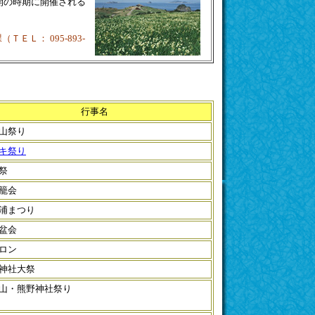
開の時期に開催される
Ｌ： 095-893-
行事名
山祭り
キ祭り
祭
籠会
浦まつり
盆会
ロン
神社大祭
山・熊野神社祭り