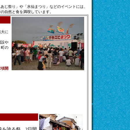
んあじ祭り」や「水仙まつり」などのイベントには、
崎の自然と食を満喫しています。
盛大に
開設や
、町の
末頃開
統を誇る祭。2日間