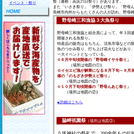
祭（通称：高浜25日祭り）があります。
・
イベント・祭り
また「いさき祭り」「伊勢えび祭り」「野母
長崎市内外からもたくさんの人が訪れ、野母
野母崎三和漁協３大魚祭り
野母崎三和漁協と組合員によって、年３回
開催される魚祭り。
特産品の販売はもちろん、活魚市場などの
魚のつかみ取り、打ち上げ花火などがあり
一大イベントとなっている。
☆６月中旬頃開催の「野母崎イサキ祭り」
（場所は地図の①
）
☆イセエビ漁が解禁になる８月下旬～９月
催の「のもざき伊勢エビ祭り」
（場所は地図の②
）
☆１０月下旬頃開催の「野母んあじ祭り」
（場所は地図の②
）
●詳細はこちら
脇岬祇園祭
（場所は地図③）
八坂神社の祭礼で、200余年もの伝