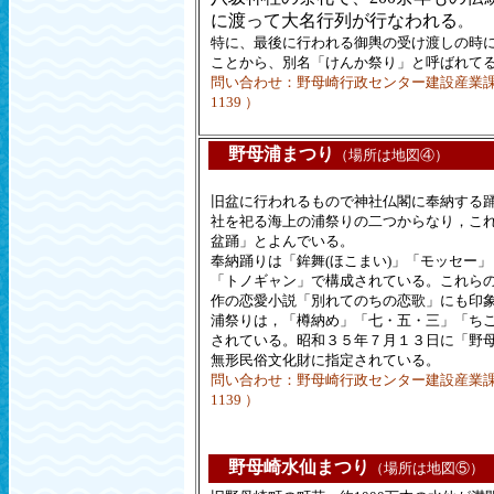
に渡って大名行列が行なわれる
。
特に、最後に行われる御輿の受け渡しの時
ことから、別名「けんか祭り」と呼ばれて
問い合わせ：野母崎行政センター建設産業課（ＴＥ
1139 ）
野母浦まつり
（場所は地図④）
旧盆に行われるもので神社仏閣に奉納する
社を祀る海上の浦祭りの二つからなり，こ
盆踊」とよんでいる。
奉納踊りは「鉾舞(ほこまい)」「モッセー」
「トノギャン」で構成されている。これら
作の恋愛小説「別れてのちの恋歌」にも印
浦祭りは，「樽納め」「七・五・三」「ち
されている。昭和３５年７月１３日に「野
無形民俗文化財に指定されている。
問い合わせ：野母崎行政センター建設産業課（ＴＥ
1139 ）
野母崎水仙まつり
（場所は地図⑤）