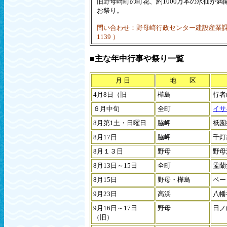
旧野母崎町の町花、約1000万本の水仙が満
お祭り。
問い合わせ：野母崎行政センター建設産業課（ＴＥ
1139 ）
■主な年中行事や祭り一覧
月 日
地 区
4月8日（旧
樺島
行者
６月中旬
全町
イサ
8月第1土・日曜日
脇岬
祇園
8月17日
脇岬
千灯
8月１３日
野母
野母
8月13日～15日
全町
盂蘭
8月15日
野母・樺島
ペー
9月23日
高浜
八幡
9月16日～17日
野母
日ノ
（旧）