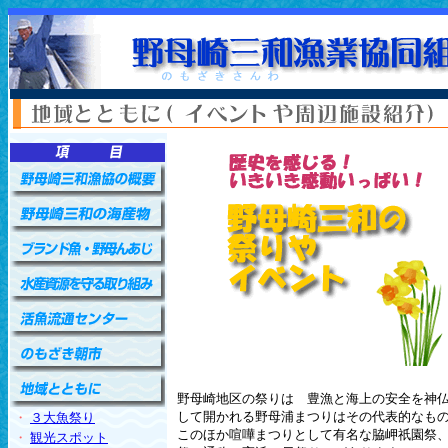
野母崎地区の祭りは 豊漁と海上の安全を神
して開かれる野母浦まつりはその代表的なも
・
３大魚祭り
このほか喧嘩まつりとして有名な脇岬祇園祭
・
観光スポット